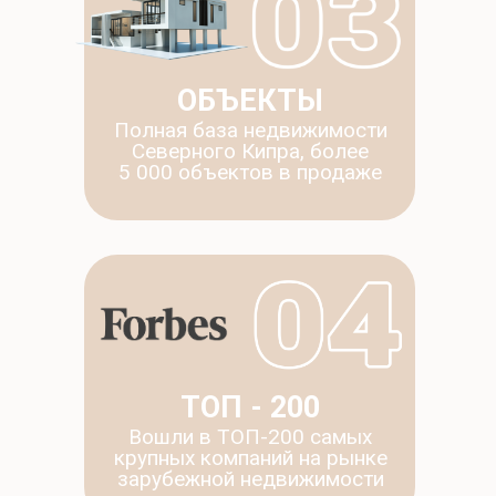
ОБЪЕКТЫ
Полная база недвижимости
Северного Кипра, более
5 000 объектов в продаже
ТОП - 200
Вошли в ТОП-200 самых
крупных компаний на рынке
зарубежной недвижимости