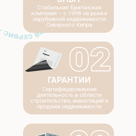
Стабильная Британская
компания – c 1998 на рынке
зарубежной недвижимости
Северного Кипра
ГАРАНТИИ
Сертифицированная
деятельность в области
строительства, инвестиций и
продажи недвижимости