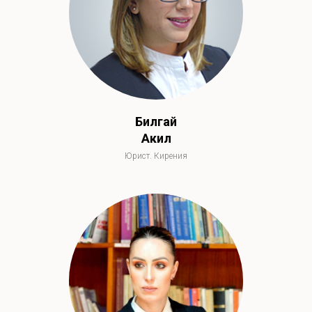
Билгай
Акил
Юрист. Кирения