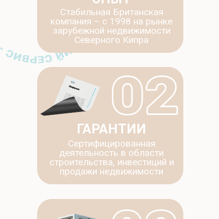
Стабильная Британская
компания – c 1998 на рынке
зарубежной недвижимости
Северного Кипра
ГАРАНТИИ
Сертифицированная
деятельность в области
строительства, инвестиций и
продажи недвижимости