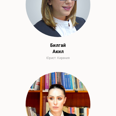
Билгай
Акил
Юрист. Кирения