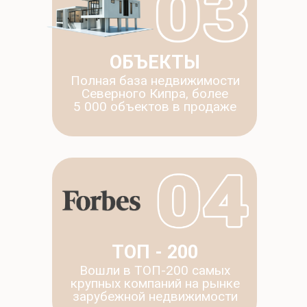
ОБЪЕКТЫ
Полная база недвижимости
Северного Кипра, более
5 000 объектов в продаже
ТОП - 200
Вошли в ТОП-200 самых
крупных компаний на рынке
зарубежной недвижимости